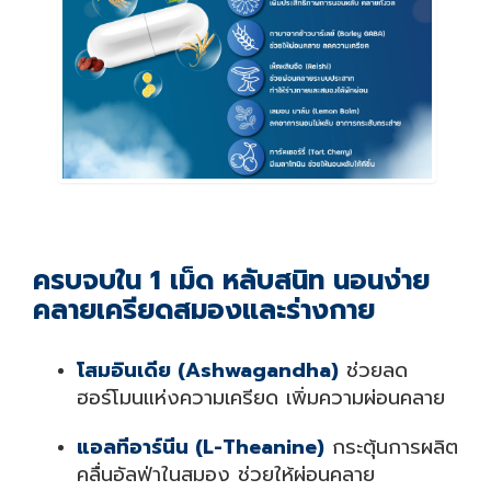
ครบจบใน 1 เม็ด หลับสนิท นอนง่าย
คลายเครียดสมองและร่างกาย
โสมอินเดีย (Ashwagandha)
ช่วยลด
ฮอร์โมนแห่งความเครียด เพิ่มความผ่อนคลาย
แอลทีอาร์นีน (L-Theanine)
กระตุ้นการผลิต
คลื่นอัลฟ่าในสมอง ช่วยให้ผ่อนคลาย