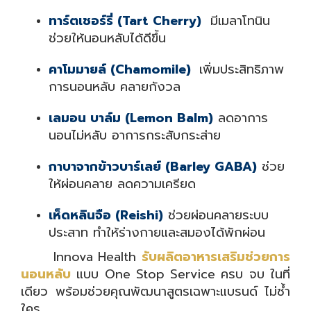
ทาร์ตเชอร์รี่ (Tart Cherry)
มีเมลาโทนิน
ช่วยให้นอนหลับได้ดีขึ้น
คาโมมายล์ (Chamomile)
เพิ่มประสิทธิภาพ
การนอนหลับ คลายกังวล
เลมอน บาล์ม (Lemon Balm)
ลดอาการ
นอนไม่หลับ อาการกระสับกระส่าย
กาบาจากข้าวบาร์เลย์ (Barley GABA)
ช่วย
ให้ผ่อนคลาย ลดความเครียด
เห็ดหลินจือ (Reishi)
ช่วยผ่อนคลายระบบ
ประสาท ทำให้ร่างกายและสมองได้พักผ่อน
Innova Health
รับผลิตอาหารเสริมช่วยการ
นอนหลับ
แบบ One Stop Service ครบ จบ ในที่
เดียว พร้อมช่วยคุณพัฒนาสูตรเฉพาะแบรนด์ ไม่ซ้ำ
ใคร