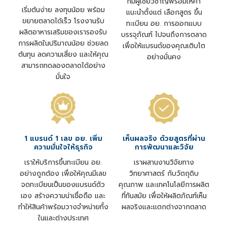
ทีมผู้เชี่ยวชาญพร้อมให้คำ
เริ่มต้นง่าย ลงทุนน้อย พร้อม
แนะนำตั้งแต่ เลือกสูตร ขึ้น
ขยายตลาดได้เร็ว โรงงานรับ
ทะเบียน อย. การออกแบบ
ผลิตอาหารเสริมของเรารองรับ
บรรจุภัณฑ์ ไปจนถึงการตลาด
การผลิตในปริมาณน้อย ช่วยลด
เพื่อให้แบรนด์ของคุณเติบโต
ต้นทุน ลดความเสี่ยง และให้คุณ
อย่างมั่นคง
สามารถทดลองตลาดได้อย่าง
มั่นใจ
1 แบรนด์ 1 เลข อย. เพิ่ม
เห็นผลจริง ด้วยสูตรที่ผ่าน
ความมั่นใจให้ธุรกิจ
การพัฒนาและวิจัย
เราให้บริการขึ้นทะเบียน อย.
เราผสานงานวิจัยทาง
อย่างถูกต้อง เพื่อให้คุณมีเลข
วิทยาศาสตร์ กับวัตถุดิบ
จดทะเบียนเป็นของแบรนด์ตัว
คุณภาพ และเทคโนโลยีการผลิต
เอง สร้างความน่าเชื่อถือ และ
ที่ทันสมัย เพื่อให้ผลิตภัณฑ์เห็น
ทำให้สินค้าพร้อมวางจำหน่ายทั้ง
ผลจริงและแตกต่างจากตลาด
ในและต่างประเทศ