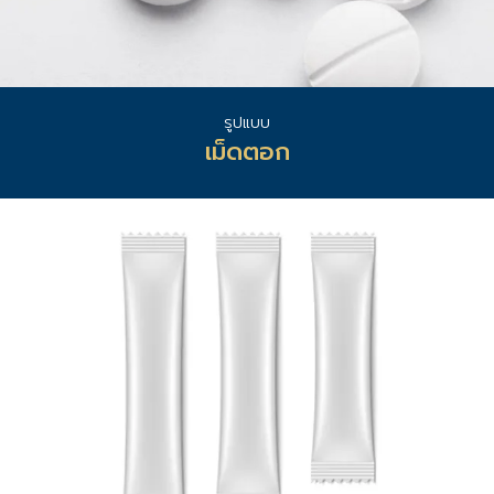
รูปแบบ
เม็ดตอก